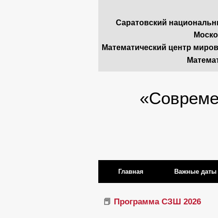
Саратовский национальны
Моско
Математический центр мирово
Математ
«Совреме
Главная
Важные даты
📕
Программа СЗШ 2026