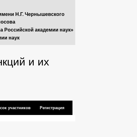
имени Н.Г. Чернышевского
носова
ва Российской академии наук»
мии наук
кций и их
сок участников
Регистрация